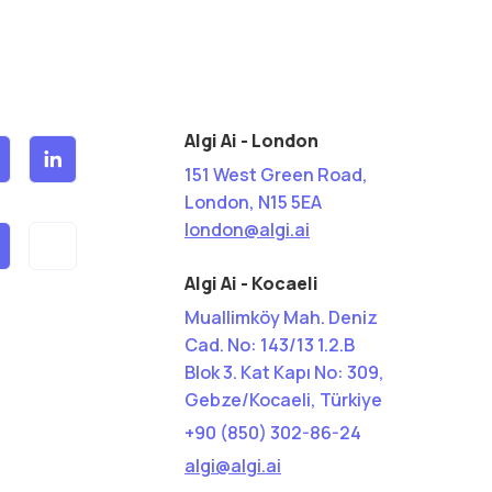
Algi Ai - London
151 West Green Road,
London, N15 5EA
london@algi.ai
Algi Ai - Kocaeli
Muallimköy Mah. Deniz
Cad. No: 143/13 1.2.B
Blok 3. Kat Kapı No: 309,
Gebze/Kocaeli, Türkiye
+90 (850) 302-86-24
algi@algi.ai