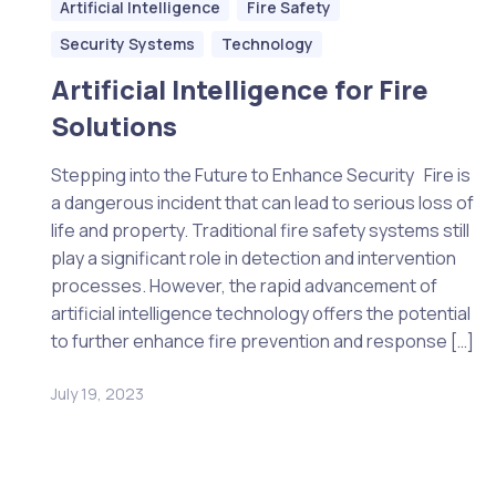
Artificial Intelligence
Fire Safety
Security Systems
Technology
Artificial Intelligence for Fire
Solutions
Stepping into the Future to Enhance Security Fire is
a dangerous incident that can lead to serious loss of
life and property. Traditional fire safety systems still
play a significant role in detection and intervention
processes. However, the rapid advancement of
artificial intelligence technology offers the potential
to further enhance fire prevention and response […]
July 19, 2023