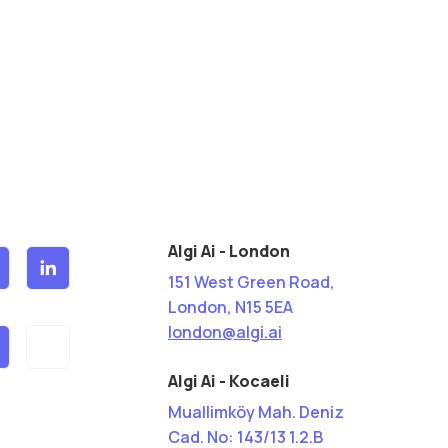
Algi Ai - London
151 West Green Road,
London, N15 5EA
london@algi.ai
Algi Ai - Kocaeli
Muallimköy Mah. Deniz
Cad. No: 143/13 1.2.B