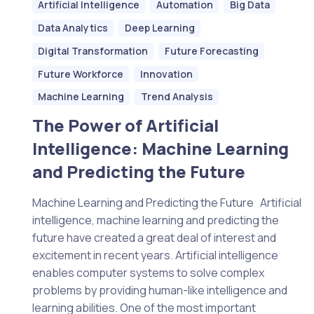
Artificial Intelligence
Automation
Big Data
Data Analytics
Deep Learning
Digital Transformation
Future Forecasting
Future Workforce
Innovation
Machine Learning
Trend Analysis
The Power of Artificial
Intelligence: Machine Learning
and Predicting the Future
Machine Learning and Predicting the Future Artificial
intelligence, machine learning and predicting the
future have created a great deal of interest and
excitement in recent years. Artificial intelligence
enables computer systems to solve complex
problems by providing human-like intelligence and
learning abilities. One of the most important