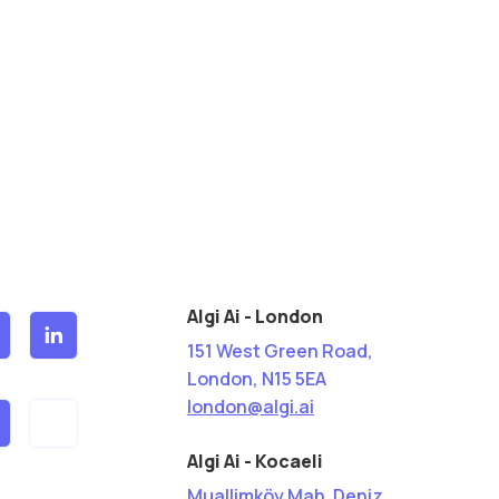
Algi Ai - London
151 West Green Road,
London, N15 5EA
london@algi.ai
Algi Ai - Kocaeli
Muallimköy Mah. Deniz