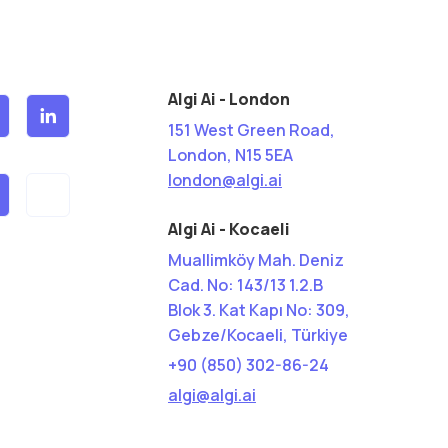
Algi Ai - London
151 West Green Road,
London, N15 5EA
london@algi.ai
Algi Ai - Kocaeli
Muallimköy Mah. Deniz
Cad. No: 143/13 1.2.B
Blok 3. Kat Kapı No: 309,
Gebze/Kocaeli, Türkiye
+90 (850) 302-86-24
algi@algi.ai