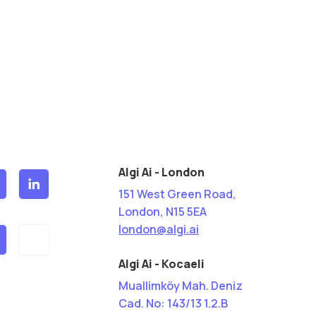
Algi Ai - London
151 West Green Road,
London, N15 5EA
london@algi.ai
Algi Ai - Kocaeli
Muallimköy Mah. Deniz
Cad. No: 143/13 1.2.B