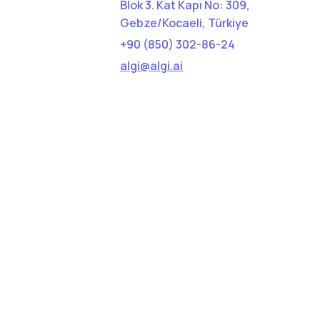
Blok 3. Kat Kapı No: 309,
Gebze/Kocaeli, Türkiye
+90 (850) 302-86-24
algi@algi.ai