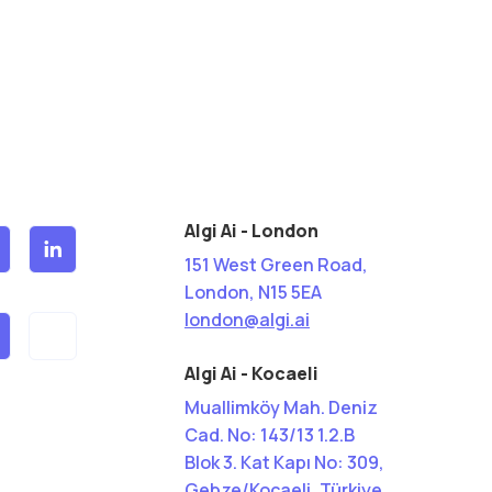
Algi Ai - London
151 West Green Road,
London, N15 5EA
london@algi.ai
Algi Ai - Kocaeli
Muallimköy Mah. Deniz
Cad. No: 143/13 1.2.B
Blok 3. Kat Kapı No: 309,
Gebze/Kocaeli, Türkiye