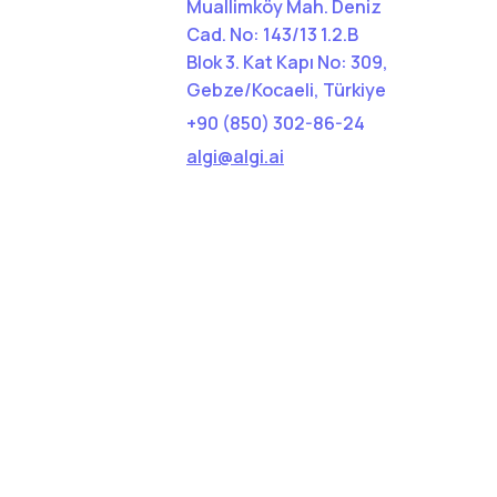
Muallimköy Mah. Deniz
Cad. No: 143/13 1.2.B
Blok 3. Kat Kapı No: 309,
Gebze/Kocaeli, Türkiye
+90 (850) 302-86-24
algi@algi.ai