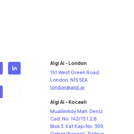
Algi Ai - London
151 West Green Road,
London, N15 5EA
london@algi.ai
Algi Ai - Kocaeli
Muallimköy Mah. Deniz
Cad. No: 143/13 1.2.B
Blok 3. Kat Kapı No: 309,
Gebze/Kocaeli, Türkiye