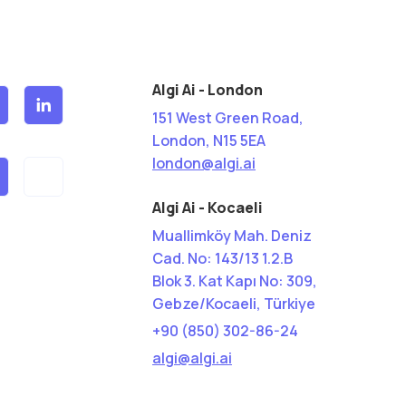
Algi Ai - London
151 West Green Road,
London, N15 5EA
london@algi.ai
Algi Ai - Kocaeli
Muallimköy Mah. Deniz
Cad. No: 143/13 1.2.B
Blok 3. Kat Kapı No: 309,
Gebze/Kocaeli, Türkiye
+90 (850) 302-86-24
algi@algi.ai